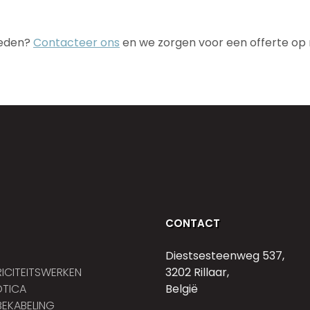
heden?
Contacteer ons
en we zorgen voor een offerte op
CONTACT
Diestsesteenweg 537,
RICITEITSWERKEN
3202 Rillaar,
TICA
België
EKABELING