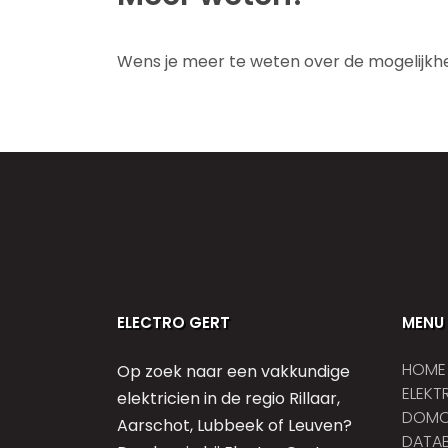
Wens je meer te weten over de mogelijk
ELECTRO GERT
MENU
HOME
Op zoek naar een vakkundige
ELEKT
elektricien in de regio Rillaar,
DOMO
Aarschot, Lubbeek of Leuven?
DATAB